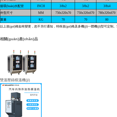
循環(huán)水配管
INCH
3/8x2
3/8x2
3/8x4
外型尺寸
MM
750x320x70
750x320x670
780x320x670
重量
KG
70
70
80
以上規(guī)格如有變更，恕不另行通知，特殊規(guī)格及多機(jī)一體機(jī)型可定制。Special 
相關(guān)產(chǎn)品
雙溫壓鑄模溫機(jī)