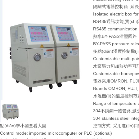
隔離式電器控制箱. 延
Isolated electric box fo
RS485通訊功能,實(shí
RS485 communication f
熱水BY-PASS泄壓回路
BY-PASS pressure relea
多點(diǎn)溫度控制機(
Customizable multi-poin
水泵馬力和加熱功率可
Customizable horsepow
電器采用OMRON. FUJI.
Brands OMRON, FUJI, T
水溫機(jī)的溫度控制范圍:
Range of temperature 
304不銹鋼一體管路,
304 stainless steel inte
點(diǎn)擊小圖查看大圖
控制方式: 采用進(jìn)
Control mode: imported microcomputer or PLC (optional)