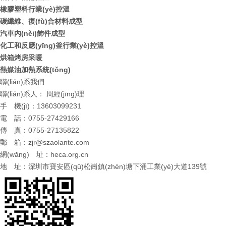
橡膠塑料行業(yè)控溫
碳纖維、復(fù)合材料成型
汽車內(nèi)飾件成型
化工和反應(yīng)釜行業(yè)控溫
烘箱烤房采暖
熱媒油加熱系統(tǒng)
聯(lián)系我們
聯(lián)系人： 周經(jīng)理
手 機(jī)：13603099231
電 話：0755-27429166
傳 真：0755-27135822
郵 箱：
zjr@szaolante.com
網(wǎng) 址：
heca.org.cn
地 址：深圳市寶安區(qū)松崗鎮(zhèn)塘下涌工業(yè)大道139號