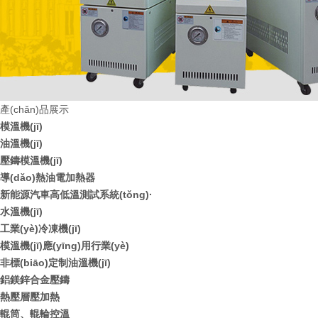
產(chǎn)品展示
模溫機(jī)
油溫機(jī)
壓鑄模溫機(jī)
導(dǎo)熱油電加熱器
新能源汽車高低溫測試系統(tǒng)·
水溫機(jī)
工業(yè)冷凍機(jī)
模溫機(jī)應(yīng)用行業(yè)
非標(biāo)定制油溫機(jī)
鋁鎂鋅合金壓鑄
熱壓層壓加熱
輥筒、輥輪控溫