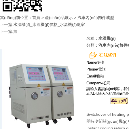
當(dāng)前位置：
首頁
>
產(chǎn)品展示
>
汽車內(nèi)飾件成型
上一篇:水溫機(jī)_水溫機(jī)價格_水溫機(jī)廠家
下一篇:無
名稱：
水溫機(jī)
分類：
汽車內(nèi)飾
Switchover of heating 
即時冷卻關(guān)機(jī
Instant cooling return o