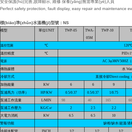
安全保護(hù)完善,故障顯示, 維修.保養(yǎng)無需專業(yè)人員
Perfect safety protection, fault display, easy repair and maintenance e
標(biāo)準(zhǔn)水溫機(jī)型號：NS
模型
單位UNIT
TW
P
-05
TW
A
-
TW
P
-10
05M
℃
120
溫控范圍
溫控精度
℃
PID±
AC 3φ380V50HZ（
電源
傳熱媒體
水 Wat
冷卻方式
直接冷卻Direct cool
加熱能量
KW
6
6
9
泵浦馬力（功率）
HP/KW
0.5/0.37
0.5/0.37
1/0.75
泵浦工作流量
L/MIN
98
40
1
6
5
60
泵浦工作壓力
KG/C㎡
2
2.5
2.2
大電力消耗
KW
6.5
6.5
10
警報功能
缺相/缺水/超溫/過載/
冷卻水配管
INCH
1/2
1/2
1/2