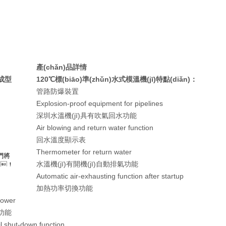
產(chǎn)品詳情
件成型
120℃標(biāo)準(zhǔn)水式模溫機(jī)特點(diǎn)：
管路防爆裝置
Explosion-proof equipment for pipelines
深圳水溫機(jī)具有吹氣回水功能
Air blowing and return water function
回水溫度顯示表
Thermometer for return water
水溫機(jī)有開機(jī)自動排氣功能
Automatic air-exhausting function after startup
加熱功率切換功能
power
)功能
il shut-down function