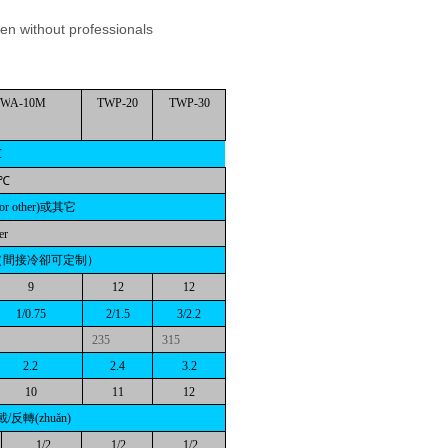
ven without professionals
TW
A
-10M
TW
P
-20
TW
P
-30
℃
1℃
or other)或其它
er
ing（間接冷卻可定制）
9
12
12
1/0.75
2/1.5
3/2.2
235
315
2.2
2.4
3.2
10
11
12
反轉(zhuǎn)
1/2
1/2
1/2