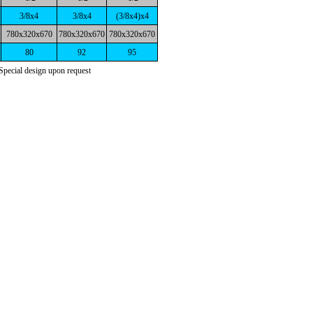
3/8x4
3/8x4
(3/8x4)x4
780x320x670
780x320x670
780x320x670
80
92
95
design upon request