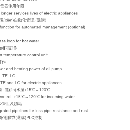
長電器使用年限
r longer services lives of electric appliances
)現(xiàn)自動化管理.(選購)
unction for automated management (optional)
se loop for hot water
jī)組可訂作
t temperature control unit
訂作
er and heating power of oil pump
 TE. LG
E and LG for electric appliances
 進(jìn)水溫+15℃→120℃
control: +15℃→120℃ for incoming water
減少管阻及銹垢
grated pipelines for less pipe resistance and rust
口微電腦或(選購)PLC控制