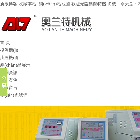
新浪博客
收藏本站
|
網(wǎng)站地圖
歡迎光臨奧蘭特機(jī)械，今天是：
首 頁
模溫機(jī)
油溫機(jī)
產(chǎn)品展示
新聞資訊
成功案例
在線留言
聯(lián)系我們