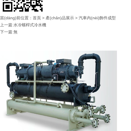
當(dāng)前位置：
首頁
>
產(chǎn)品展示
>
汽車內(nèi)飾件成型
上一篇:水冷螺桿式冷水機
下一篇:無