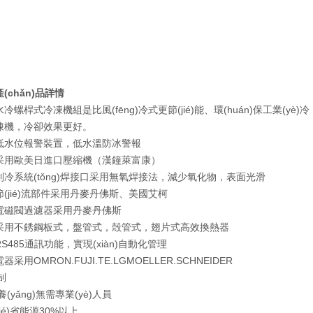
產(chǎn)品詳情
水冷螺桿式冷凍機組是比風(fēng)冷式更節(jié)能、環(huán)保工業(yè)冷
凍機，冷卻效果更好。
低水位報警裝置，低水溫防冰警報
采用歐美日進口壓縮機（漢鐘萊富康）
制冷系統(tǒng)焊接口采用無氧焊接法，減少氧化物，表面光滑
節(jié)流部件采用丹麥丹佛斯、美國艾柯
電磁閥過濾器采用丹麥丹佛斯
采用不銹鋼板式，盤管式，殻管式，翅片式高效換熱器
RS485通訊功能，實現(xiàn)自動化管理
電器采用OMRON.FUJI.TE.LGMOELLER.SCHNEIDER
制
保養(yǎng)無需專業(yè)人員
jié)省能源30%以上