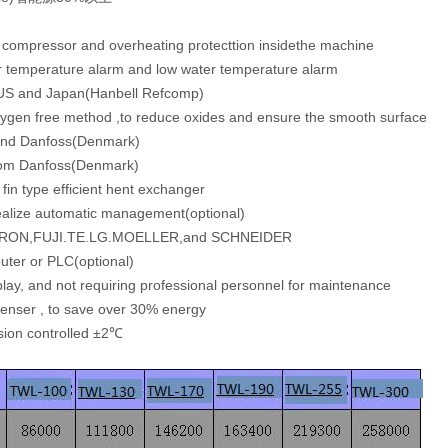
e compressor and overheating protecttion insidethe machine
r temperature alarm and low water temperature alarm
US and Japan(Hanbell Refcomp)
xygen free method ,to reduce oxides and ensure the smooth surface
and Danfoss(Denmark)
 from Danfoss(Denmark)
r fin type efficient hent exchanger
ealize automatic management(optional)
m OMRON,FUJI.TE.LG.MOELLER,and SCHNEIDER
ter or PLC(optional)
isplay, and not requiring professional personnel for maintenance
denser , to save over 30% energy
sion controlled ±2℃