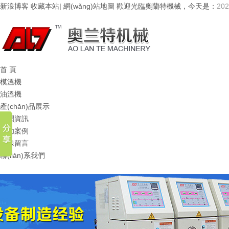
新浪博客
收藏本站
|
網(wǎng)站地圖
歡迎光臨奧蘭特機械，今天是：
20
首 頁
模溫機
油溫機
產(chǎn)品展示
新聞資訊
成功案例
在線留言
聯(lián)系我們