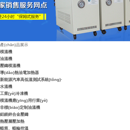
產(chǎn)品展示
模溫機
油溫機
壓鑄模溫機
導(dǎo)熱油電加熱器
新能源汽車高低溫測試系統(tǒng)·
水溫機
工業(yè)冷凍機
模溫機應(yīng)用行業(yè)
非標(biāo)定制油溫機
鋁鎂鋅合金壓鑄
熱壓層壓加熱
輥筒、輥輪控溫