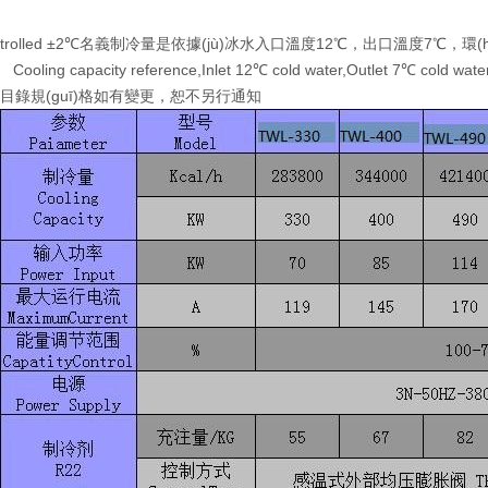
trolled ±2℃名義制冷量是依據(jù)冰水入口溫度12℃，出口溫度7℃，環
Cooling capacity reference,Inlet 12℃ cold water,Outlet 7℃ cold wate
目錄規(guī)格如有變更，恕不另行通知