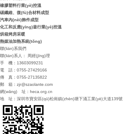
橡膠塑料行業(yè)控溫
碳纖維、復(fù)合材料成型
汽車內(nèi)飾件成型
化工和反應(yīng)釜行業(yè)控溫
烘箱烤房采暖
熱媒油加熱系統(tǒng)
聯(lián)系我們
聯(lián)系人： 周經(jīng)理
手 機：13603099231
電 話：0755-27429166
傳 真：0755-27135822
郵 箱：
zjr@szaolante.com
網(wǎng) 址：
heca.org.cn
地 址：深圳市寶安區(qū)松崗鎮(zhèn)塘下涌工業(yè)大道139號