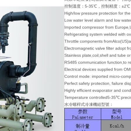
控制溫度：5-35℃，控制精度：±2℃
High/low pressure protection for th
Low water level alarm and low wate
Imported compressor from Europe,
Refrigerating system welded with o
Throttle components fromAlco(US)
Electromagnetic valve filter adopt
Stainless plate,coil,shell and tube o
RS485 communication function,to r
Electrical devices supplied fro
Control mode: imported micro-compu
Perfect safety protection, failure d
Highly efficient evaporator and con
Temperature controlled5-35℃:preci
水冷螺桿式冷凍機組型號：