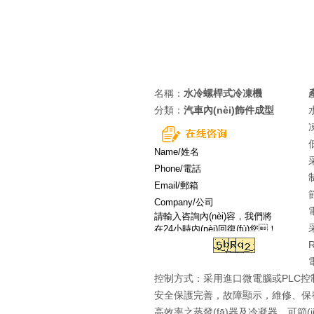
名稱：
水冷螺桿式冷凍機
分類：
汽車內(nèi)飾件成型
控制方式：采用進口微電腦或PLC控
安全保護完善，故障顯示，維修、
高效率之蒸發(fā)器及冷凝器，可節(