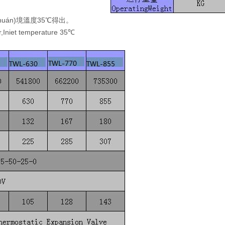
(huán)境溫度35℃得出。
r,Iniet temperature 35℃