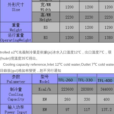
trolled ±2℃名義制冷量是依據(jù)冰水入口溫度12℃，出口溫度7℃，環
(huán)境溫度35℃得出。
Cooling capacity reference,Inlet 12℃ cold water,Outlet 7℃ cold wate
目錄規(guī)格如有變更，恕不另行通知