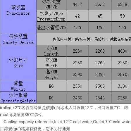
trolled ±2℃名義制冷量是依據(jù)冰水入口溫度12℃，出口溫度7℃，環
(huán)境溫度35℃得出。
Cooling capacity reference,Inlet 12℃ cold water,Outlet 7℃ cold wate
目錄規(guī)格如有變更，恕不另行通知