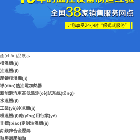
產(chǎn)品展示
模溫機(jī)
油溫機(jī)
壓鑄模溫機(jī)
導(dǎo)熱油電加熱器
新能源汽車高低溫測(cè)試系統(tǒng)·
水溫機(jī)
工業(yè)冷凍機(jī)
模溫機(jī)應(yīng)用行業(yè)
非標(biāo)定制油溫機(jī)
鋁鎂鋅合金壓鑄
熱壓層壓加熱