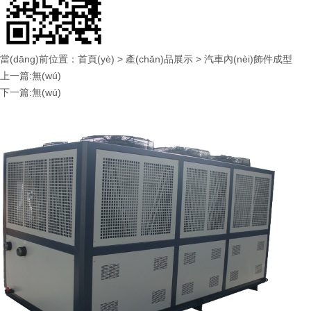
當(dāng)前位置：
首頁(yè)
>
產(chǎn)品展示
>
汽車內(nèi)飾件成型
上一篇:無(wú)
下一篇:無(wú)