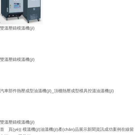
雙溫壓鑄模溫機(jī)
雙溫壓鑄模溫機(jī)
汽車部件熱壓成型油溫機(jī)_頂棚熱壓成型模具控溫油溫機(jī)
雙溫壓鑄模溫機(jī)
首 頁(yè)
|
模溫機(jī)
油溫機(jī)
產(chǎn)品展示
新聞資訊
成功案例
在線留