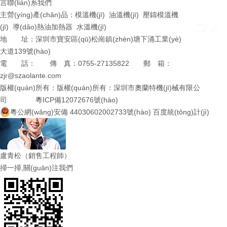
言
聯(lián)系我們
主營(yíng)產(chǎn)品：
模溫機(jī)
油溫機(jī)
壓鑄模溫機
(jī)
導(dǎo)熱油加熱器
水溫機(jī)
地 址：深圳市寶安區(qū)松崗鎮(zhèn)塘下涌工業(yè)
大道139號(hào)
電 話： 傳 真：0755-27135822 郵 箱：
zjr@szaolante.com
版權(quán)所有：版權(quán)所有：深圳市奧蘭特機(jī)械有限公
司
粵ICP備12072676號(hào)
粵公網(wǎng)安備 44030602002733號(hào)
百度統(tǒng)計(jì)
盧青松（銷售工程師）
掃一掃,關(guān)注我們